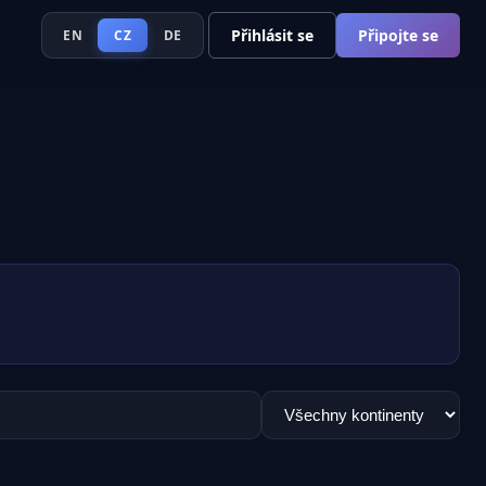
Přihlásit se
Připojte se
EN
CZ
DE